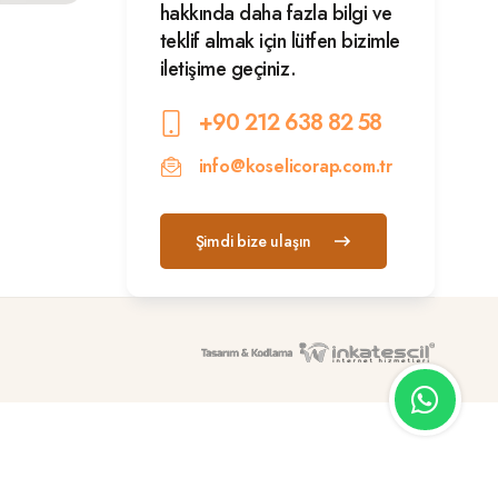
hakkında daha fazla bilgi ve
teklif almak için lütfen bizimle
iletişime geçiniz.
+90 212 638 82 58
info@koselicorap.com.tr
Şimdi bize ulaşın