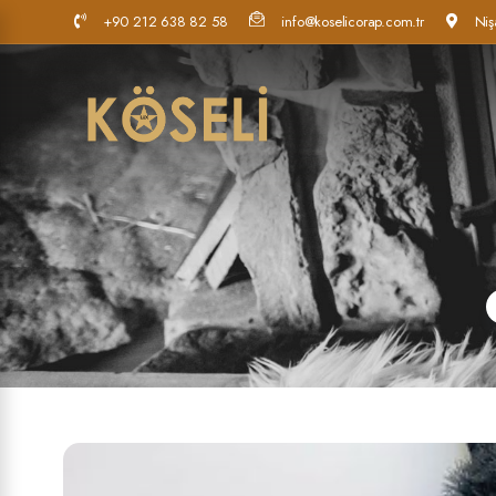
+90 212 638 82 58
info@koselicorap.com.tr
Niş