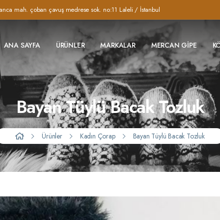
anca mah. çoban çavuş medrese sok. no:11 Laleli / İstanbul
ANA SAYFA
ÜRÜNLER
MARKALAR
MERCAN GIPE
K
Bayan Tüylü Bacak Tozluk
Ürünler
Kadın Çorap
Bayan Tüylü Bacak Tozluk